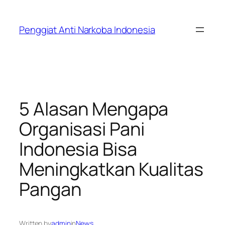
Skip
to
Penggiat Anti Narkoba Indonesia
content
5 Alasan Mengapa
Organisasi Pani
Indonesia Bisa
Meningkatkan Kualitas
Pangan
Written by
admin
in
News