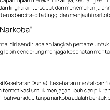
apai impian mereka, misalnya, seorang senim
dari lingkaran tersebut dan menemukan jalannya
erus bercita-cita tinggi dan menjauhi narkob
i Narkoba”
ai diri sendiri adalah langkah pertama untuk 
ng lebih cenderung menjaga kesehatan mental 
si Kesehatan Dunia), kesehatan mental dan fi
ih termotivasi untuk menjaga tubuh dan pikiran
i bahwa hidup tanpa narkoba adalah bentuk p