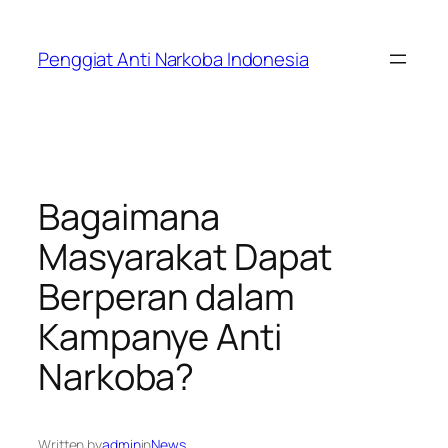
Skip
to
Penggiat Anti Narkoba Indonesia
content
Bagaimana
Masyarakat Dapat
Berperan dalam
Kampanye Anti
Narkoba?
Written by
admin
in
News