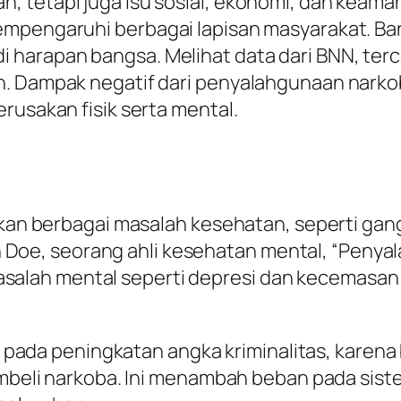
, tetapi juga isu sosial, ekonomi, dan keama
mempengaruhi berbagai lapisan masyarakat. B
 harapan bangsa. Melihat data dari BNN, ter
un. Dampak negatif dari penyalahgunaan nark
rusakan fisik serta mental.
n berbagai masalah kesehatan, seperti gang
 Doe, seorang ahli kesehatan mental, “Peny
asalah mental seperti depresi dan kecemasan
pada peningkatan angka kriminalitas, karen
beli narkoba. Ini menambah beban pada si